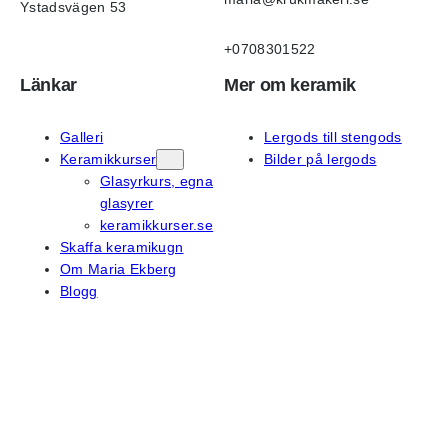
Ystadsvägen 53
+0708301522
Länkar
Mer om keramik
Galleri
Lergods till stengods
Keramikkurser
Bilder på lergods
Glasyrkurs, egna
glasyrer
keramikkurser.se
Skaffa keramikugn
Om Maria Ekberg
Blogg
På sociala medier
Instagram
Facebook