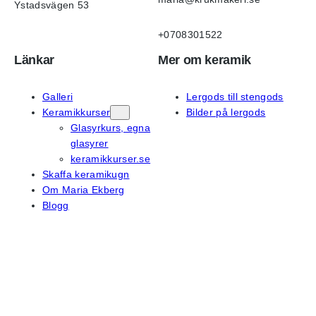
Ystadsvägen 53
+0708301522
Länkar
Mer om keramik
Galleri
Lergods till stengods
Keramikkurser
Bilder på lergods
Glasyrkurs, egna
glasyrer
keramikkurser.se
Skaffa keramikugn
Om Maria Ekberg
Blogg
På sociala medier
Instagram
Facebook