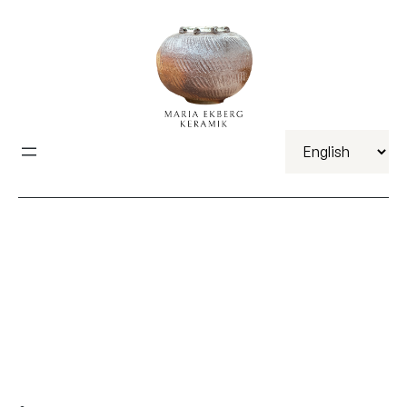
Välj
ett
språk