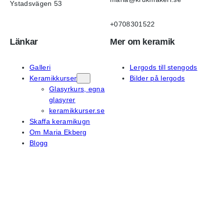
Ystadsvägen 53
+0708301522
Länkar
Mer om keramik
Galleri
Lergods till stengods
Keramikkurser
Bilder på lergods
Glasyrkurs, egna
glasyrer
keramikkurser.se
Skaffa keramikugn
Om Maria Ekberg
Blogg
På sociala medier
Instagram
Facebook