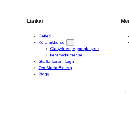
Länkar
Mer
Galleri
Keramikkurser
Glasyrkurs, egna glasyrer
keramikkurser.se
Skaffa keramikugn
Om Maria Ekberg
Blogg
På 
Instagram
Fac