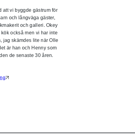
 att vi byggde gästrum för
 barn och långväga gäster,
ukmakerit och galleri. Okey
tt kök också men vi har inte
, jag skämdes lite när Olle
det är han och Henny som
ården de senaste 30 åren.
ing