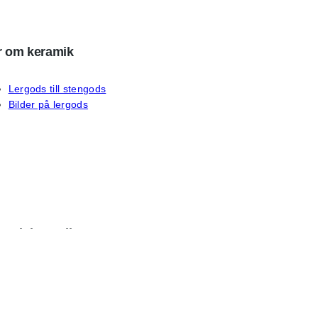
 om keramik
Lergods till stengods
Bilder på lergods
sociala medier
ebook