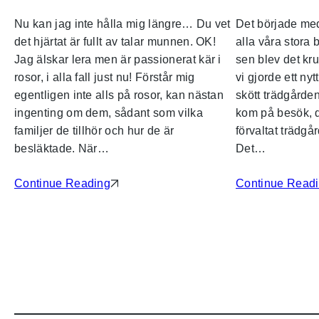
Nu kan jag inte hålla mig längre… Du vet
Det började med
det hjärtat är fullt av talar munnen. OK!
alla våra stora
Jag älskar lera men är passionerat kär i
sen blev det kr
rosor, i alla fall just nu! Förstår mig
vi gjorde ett ny
egentligen inte alls på rosor, kan nästan
skött trädgården
ingenting om dem, sådant som vilka
kom på besök, 
familjer de tillhör och hur de är
förvaltat trädg
besläktade. När…
Det…
Continue Reading
Continue Read