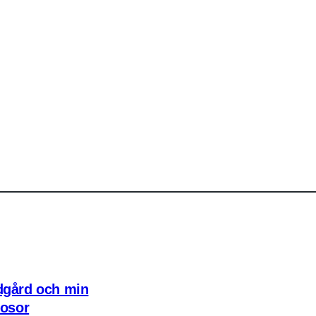
dgård och min
rosor