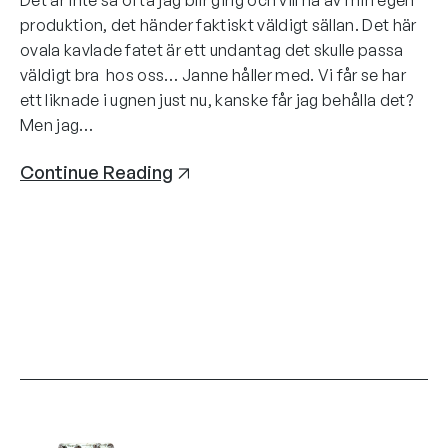
Det är inte så ofta jag blir girig och vill ha av min egen
produktion, det händer faktiskt väldigt sällan. Det här
ovala kavlade fatet är ett undantag det skulle passa
väldigt bra hos oss… Janne håller med. Vi får se har
ett liknade i ugnen just nu, kanske får jag behålla det?
Men jag…
Continue Reading