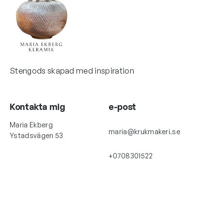
Stengods skapad med inspiration
Kontakta mig
e-post
Maria Ekberg
maria@krukmakeri.se
Ystadsvägen 53
+0708301522
Länkar
Mer om keramik
Galleri
Lergods till stengods
Keramikkurser
Bilder på lergods
Skaffa keramikugn