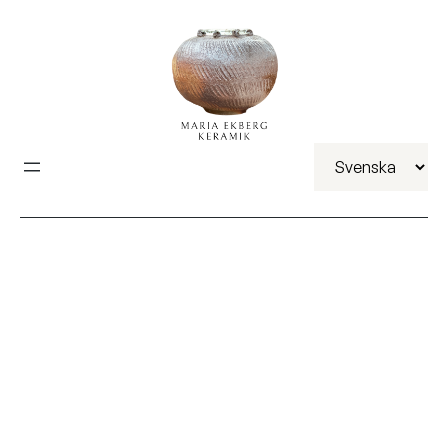
Välj
ett
språk