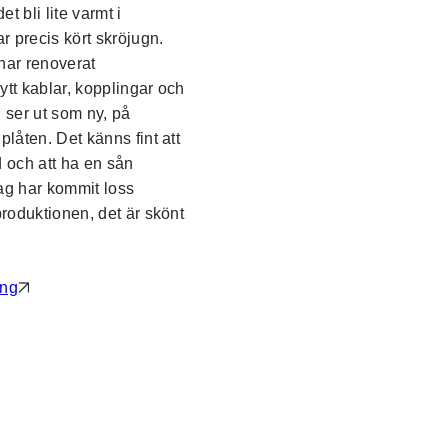
et bli lite varmt i
r precis kört skröjugn.
har renoverat
bytt kablar, kopplingar och
 ser ut som ny, på
låten. Det känns fint att
 och att ha en sån
ag har kommit loss
produktionen, det är skönt
ing