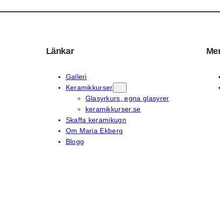
Länkar
Mer
Galleri
Keramikkurser
Glasyrkurs, egna glasyrer
keramikkurser.se
Skaffa keramikugn
Om Maria Ekberg
Blogg
På 
Instagram
Fac