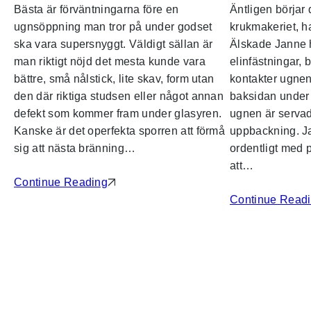
Bästa är förväntningarna före en
Äntligen börjar d
ugnsöppning man tror på under godset
krukmakeriet, ha
ska vara supersnyggt. Väldigt sällan är
Älskade Janne 
man riktigt nöjd det mesta kunde vara
elinfästningar, 
bättre, små nålstick, lite skav, form utan
kontakter ugnen
den där riktiga studsen eller något annan
baksidan under p
defekt som kommer fram under glasyren.
ugnen är servad
Kanske är det operfekta sporren att förmå
uppbackning. J
sig att nästa bränning…
ordentligt med 
att…
Continue Reading
Continue Read