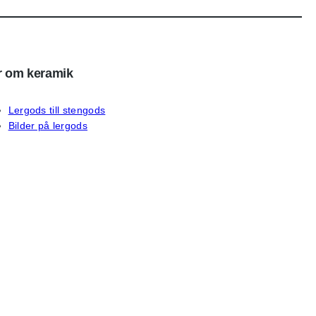
 om keramik
Lergods till stengods
Bilder på lergods
sociala medier
ebook