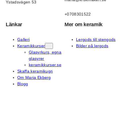
Ystadsvägen 53
+0708301522
Länkar
Mer om keramik
Galleri
Lergods till stengods
Keramikkurser
Bilder på lergods
Glasyrkurs, egna
glasyrer
keramikkurser.se
Skaffa keramikugn
Om Maria Ekberg
Blogg
På sociala medier
Instagram
Facebook