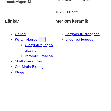
Ystadsvägen 53
+0708301522
Länkar
Mer om keramik
Galleri
Lergods till stengods
Keramikkurser
Bilder på lergods
Glasyrkurs, egna
glasyrer
keramikkurser.se
Skaffa keramikugn
Om Maria Ekberg
Blogg
På sociala medier
Instagram
Facebook