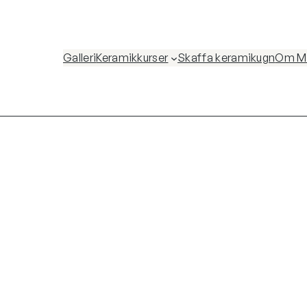
Galleri
Keramikkurser
Skaffa keramikugn
Om Ma