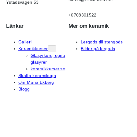
Ystadsvägen 53
+0708301522
Länkar
Mer om keramik
Galleri
Lergods till stengods
Keramikkurser
Bilder på lergods
Glasyrkurs, egna
glasyrer
keramikkurser.se
Skaffa keramikugn
Om Maria Ekberg
Blogg
På sociala medier
Instagram
Facebook