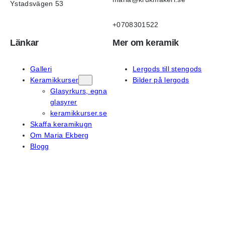
Ystadsvägen 53
+0708301522
Länkar
Mer om keramik
Galleri
Lergods till stengods
Keramikkurser
Bilder på lergods
Glasyrkurs, egna
glasyrer
keramikkurser.se
Skaffa keramikugn
Om Maria Ekberg
Blogg
På sociala medier
Instagram
Facebook