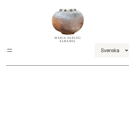
Välj
ett
språk