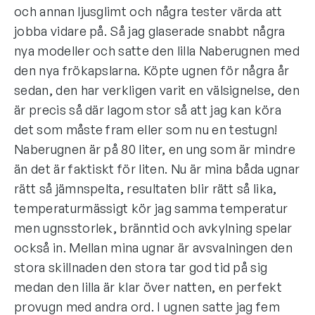
och annan ljusglimt och några tester värda att
jobba vidare på. Så jag glaserade snabbt några
nya modeller och satte den lilla Naberugnen med
den nya frökapslarna. Köpte ugnen för några år
sedan, den har verkligen varit en välsignelse, den
är precis så där lagom stor så att jag kan köra
det som måste fram eller som nu en testugn!
Naberugnen är på 80 liter, en ung som är mindre
än det är faktiskt för liten. Nu är mina båda ugnar
rätt så jämnspelta, resultaten blir rätt så lika,
temperaturmässigt kör jag samma temperatur
men ugnsstorlek, bränntid och avkylning spelar
också in. Mellan mina ugnar är avsvalningen den
stora skillnaden den stora tar god tid på sig
medan den lilla är klar över natten, en perfekt
provugn med andra ord. I ugnen satte jag fem