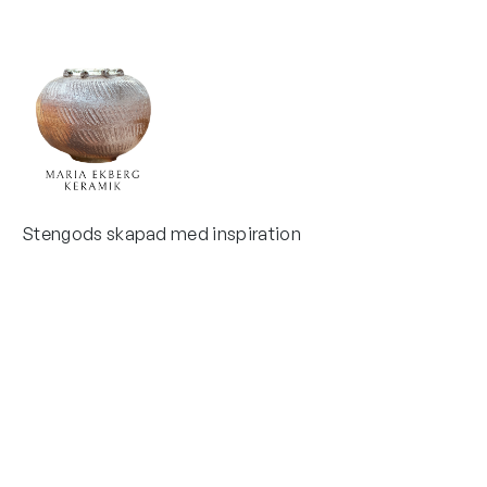
Stengods skapad med inspiration
Kontakta mig
e-post
Maria Ekberg
maria@krukmakeri.se
Ystadsvägen 53
+0708301522
Länkar
Mer om keramik