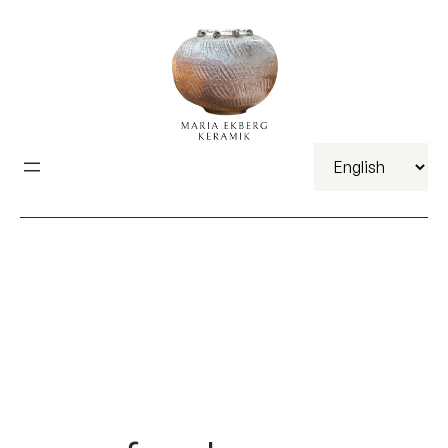
Välj
ett
språk