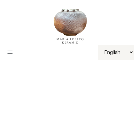
Välj
ett
språk