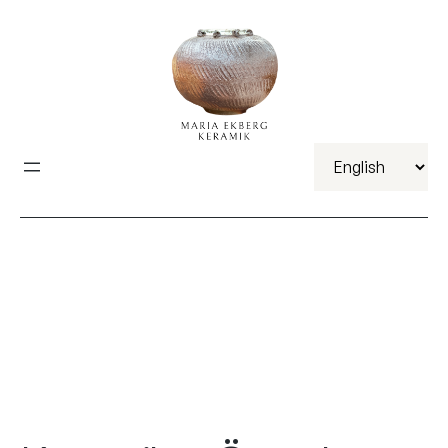
Välj
ett
språk