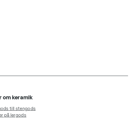
r om keramik
ods till stengods
er på lergods