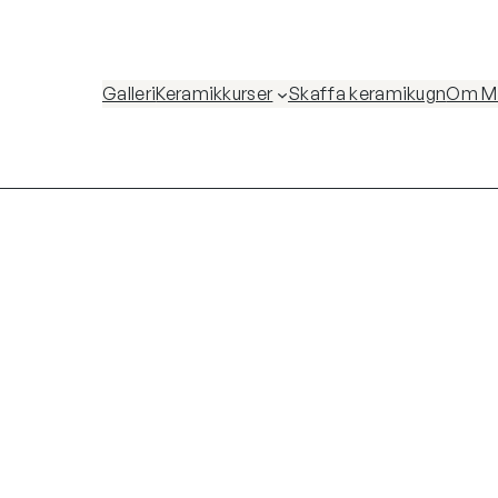
Galleri
Keramikkurser
Skaffa keramikugn
Om Ma