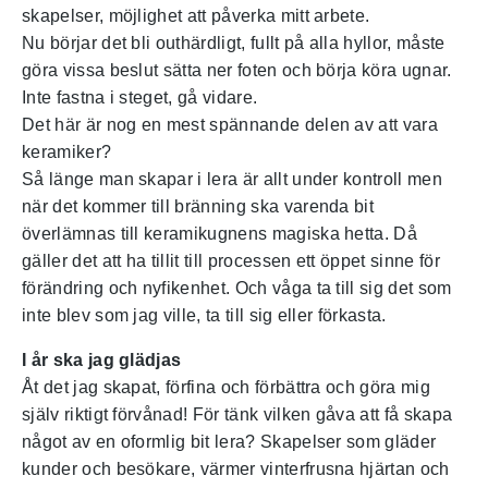
skapelser, möjlighet att påverka mitt arbete.
Nu börjar det bli outhärdligt, fullt på alla hyllor, måste
göra vissa beslut sätta ner foten och börja köra ugnar.
Inte fastna i steget, gå vidare.
Det här är nog en mest spännande delen av att vara
keramiker?
Så länge man skapar i lera är allt under kontroll men
när det kommer till bränning ska varenda bit
överlämnas till keramikugnens magiska hetta. Då
gäller det att ha tillit till processen ett öppet sinne för
förändring och nyfikenhet. Och våga ta till sig det som
inte blev som jag ville, ta till sig eller förkasta.
I år ska jag glädjas
Åt det jag skapat, förfina och förbättra och göra mig
själv riktigt förvånad! För tänk vilken gåva att få skapa
något av en oformlig bit lera? Skapelser som gläder
kunder och besökare, värmer vinterfrusna hjärtan och