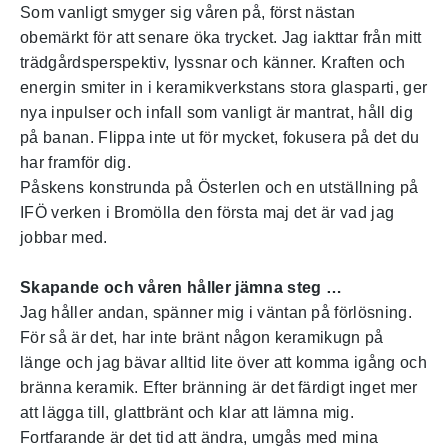
Som vanligt smyger sig våren på, först nästan
obemärkt för att senare öka trycket. Jag iakttar från mitt
trädgårdsperspektiv, lyssnar och känner. Kraften och
energin smiter in i keramikverkstans stora glasparti, ger
nya inpulser och infall som vanligt är mantrat, håll dig
på banan. Flippa inte ut för mycket, fokusera på det du
har framför dig.
Påskens konstrunda på Österlen och en utställning på
IFÖ verken i Bromölla den första maj det är vad jag
jobbar med.
Skapande och våren håller jämna steg …
Jag håller andan, spänner mig i väntan på förlösning.
För så är det, har inte bränt någon keramikugn på
länge och jag bävar alltid lite över att komma igång och
bränna keramik. Efter bränning är det färdigt inget mer
att lägga till, glattbränt och klar att lämna mig.
Fortfarande är det tid att ändra, umgås med mina