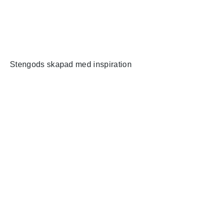
Stengods skapad med inspiration
Kontakta mig
e-post
Maria Ekberg
maria@krukmakeri.se
Ystadsvägen 53
+0708301522
Länkar
Mer om keramik
Galleri
Lergods till stengods
Keramikkurser
Bilder på lergods
Glasyrkurs, egna