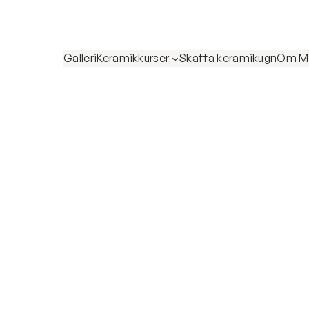
Galleri
Keramikkurser
Skaffa keramikugn
Om Ma