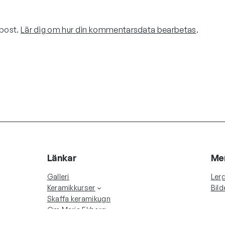
ppost.
Lär dig om hur din kommentarsdata bearbetas
.
Länkar
Me
Galleri
Lerg
Keramikkurser
Bild
Skaffa keramikugn
Om Maria Ekberg
Blogg