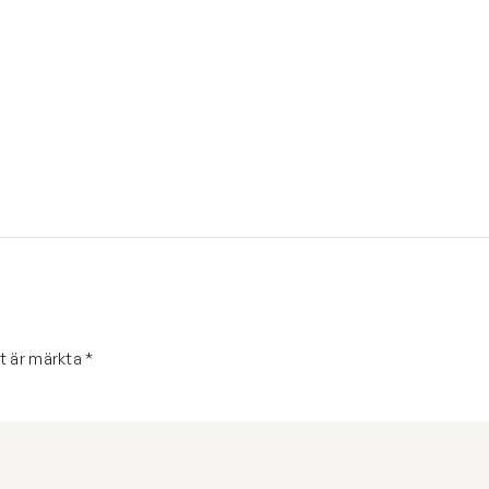
lt är märkta
*