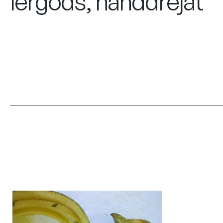
lergods, handdrejat