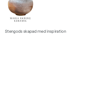
Stengods skapad med inspiration
Kontakta mig
e-post
Maria Ekberg
maria@krukmakeri.se
Ystadsvägen 53
+0708301522