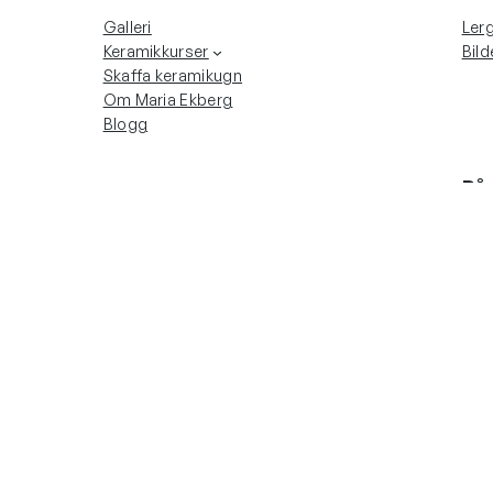
Galleri
Lerg
Keramikkurser
Bild
Skaffa keramikugn
Om Maria Ekberg
Blogg
På 
Instagram
Fac