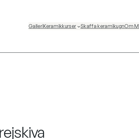
Galleri
Keramikkurser
Skaffa keramikugn
Om Ma
ejskiva