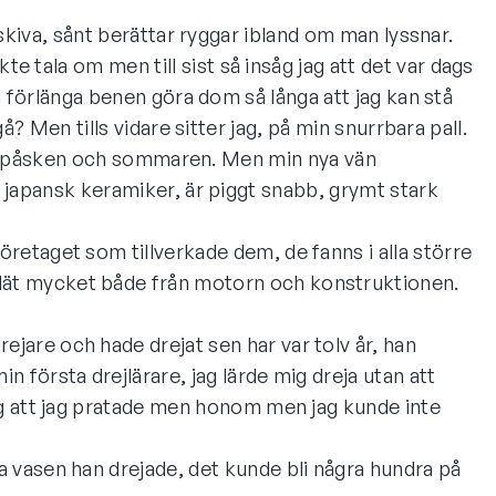
jskiva, sånt berättar ryggar ibland om man lyssnar.
tala om men till sist så insåg jag att det var dags
an förlänga benen göra dom så långa att jag kan stå
å? Men tills vidare sitter jag, på min snurrbara pall.
 för påsken och sommaren. Men min nya vän
k japansk keramiker, är piggt snabb, grymt stark
öretaget som tillverkade dem, de fanns i alla större
 lät mycket både från motorn och konstruktionen.
ejare och hade drejat sen har var tolv år, han
n första drejlärare, jag lärde mig dreja utan att
nog att jag pratade men honom men jag kunde inte
a vasen han drejade, det kunde bli några hundra på