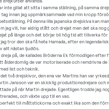
 drejkurser använda.
r inte gillat att sitta i samma ställning, på samma dre
t tag innan jag uppmärksammade vad min kropp försökte 
betsställning. På denna lilla japanska drejskiva kan m
m jag vill, har aldrig stått och drejat men det ska nog g
ejat på länge och det börjar bli hög tid att tillverka
 jag tror den ska få heta Hamada, efter en legendaris
 allt nästan ljudlös.
 dreja på, de kallades Bröderna Ek förmodligen efter f
ätt ålderdomlig de var motoriserade och remdrivna de
 med list och teknik.
t två drejskivor, den ena var Martins han var yrkesdr
rtin Jansson var en skicklig produktionsdrejare och mi
 tittade på när Martin drejade. Egentligen trodde jag 
trerades, och växte upp till en vas.
perfekt till måttstickorna och exakt lika som den förr