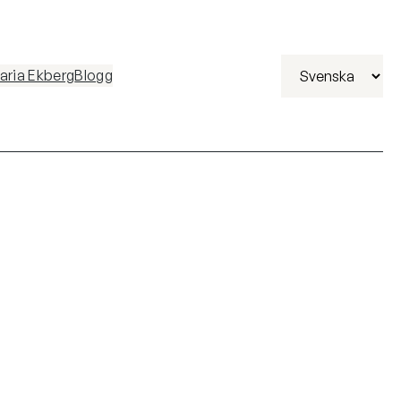
Välj
ria Ekberg
Blogg
ett
språk