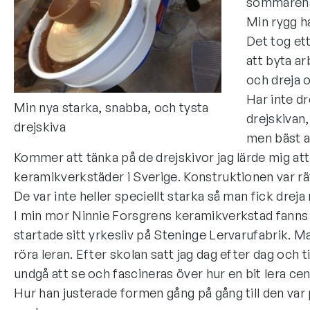
sommarens
Min rygg ha
Det tog et
att byta ar
och dreja o
Har inte dr
Min nya starka, snabba, och tysta
drejskivan,
drejskiva
men bäst av
Kommer att tänka på de drejskivor jag lärde mig att
keramikverkstäder i Sverige. Konstruktionen var r
De var inte heller speciellt starka så man fick dreja
I min mor Ninnie Forsgrens keramikverkstad fanns de
startade sitt yrkesliv på Steninge Lervarufabrik. Ma
röra leran. Efter skolan satt jag dag efter dag och
undgå att se och fascineras över hur en bit lera cen
Hur han justerade formen gång på gång till den var 