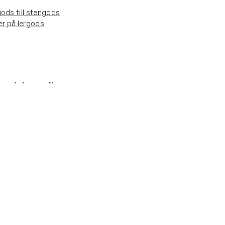
ods till stengods
er på lergods
sociala medier
ebook