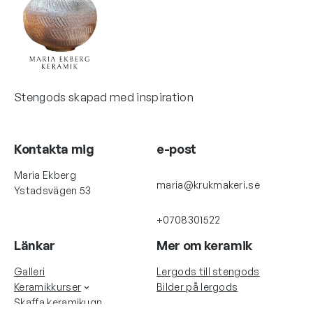
Stengods skapad med inspiration
Kontakta mig
e-post
Maria Ekberg
maria@krukmakeri.se
Ystadsvägen 53
+0708301522
Länkar
Mer om keramik
Galleri
Lergods till stengods
Keramikkurser
Bilder på lergods
Skaffa keramikugn