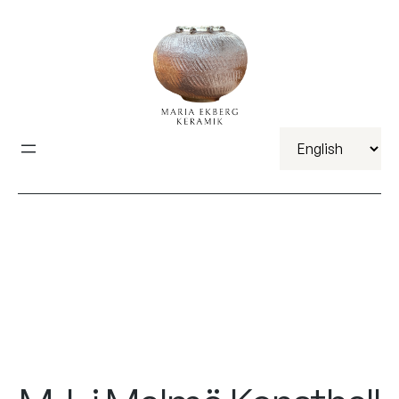
Välj
ett
språk