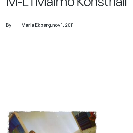
M-L i Malmö Konsthall
By
Maria Ekberg
.
nov 1, 2011