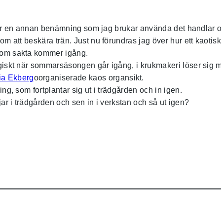
g är en annan benämning som jag brukar använda det handlar ofta
 att beskära trän. Just nu förundras jag över hur ett kaotiskt t
 som sakta kommer igång.
giskt när sommarsäsongen går igång, i krukmakeri löser sig m
oorganiserade kaos organsikt.
ng, som fortplantar sig ut i trädgården och in igen.
jar i trädgården och sen in i verkstan och så ut igen?