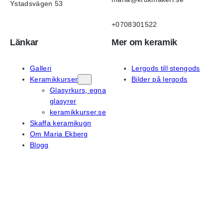
Ystadsvägen 53
+0708301522
Länkar
Mer om keramik
Galleri
Lergods till stengods
Keramikkurser
Bilder på lergods
Glasyrkurs, egna
glasyrer
keramikkurser.se
Skaffa keramikugn
Om Maria Ekberg
Blogg
På sociala medier
Instagram
Facebook