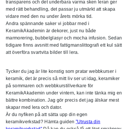
transparens och det underbara varma sken leran ger
med rätt behandling, det passar ju utmärkt att skapa
vidare med den nu under årets mörka tid.
Andra spännande saker vi jobbar med i
KeramikAkademin är dekorer, just nu både
marmorering, bubbelglasyr och mocha infusion. Sedan
tidigare finns avsnitt med fattigmanslittografi ett kul sätt
att överföra svartvita bilder till lera.
Tycker du jag är lite konstig som pratar webbkurser i
keramik, det är precis så mitt liv ser ut idag, keramiker
på sommaren och webbkurstillverkare för
KeramikAkademin under vintern, kan inte tänka mig en
bättre kombination. Jag gör precis det jag älskar mest
skapar med lera och dator.
Är du nyfiken på att sätta upp din egen
keramikverkstad? Hämta guiden
”Utrusta din
keramikverkstad”
Då kan du också få ett litet smakprov