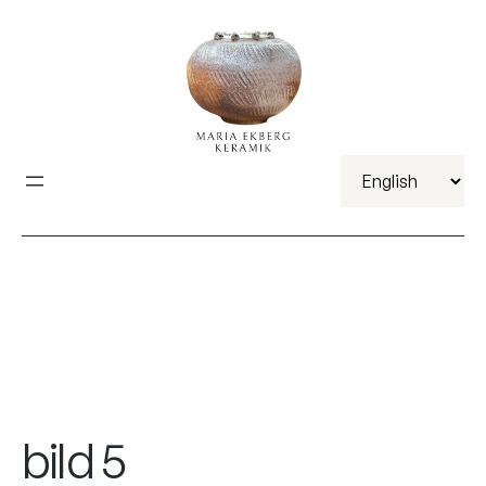
Välj
ett
språk
bild 5