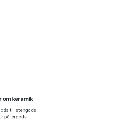
r om keramik
ods till stengods
er på lergods