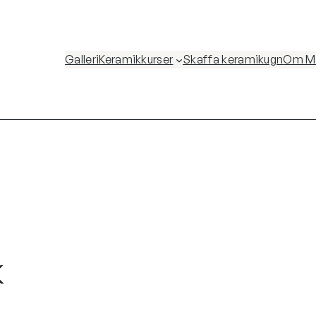
Galleri
Keramikkurser
Skaffa keramikugn
Om Ma
k