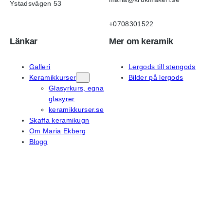
Ystadsvägen 53
+0708301522
Länkar
Mer om keramik
Galleri
Lergods till stengods
Keramikkurser
Bilder på lergods
Glasyrkurs, egna
glasyrer
keramikkurser.se
Skaffa keramikugn
Om Maria Ekberg
Blogg
På sociala medier
Instagram
Facebook