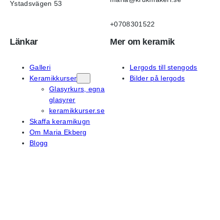
Ystadsvägen 53
+0708301522
Länkar
Mer om keramik
Galleri
Lergods till stengods
Keramikkurser
Bilder på lergods
Glasyrkurs, egna
glasyrer
keramikkurser.se
Skaffa keramikugn
Om Maria Ekberg
Blogg
På sociala medier
Instagram
Facebook