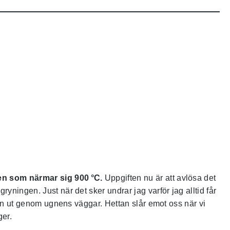
nen som närmar sig 900 °C.
Uppgiften nu är att avlösa det
yningen. Just när det sker undrar jag varför jag alltid får
edan ut genom ugnens väggar. Hettan slår emot oss när vi
ger.