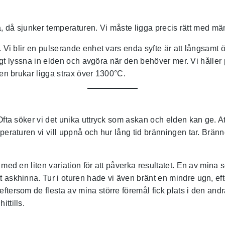
nåla, då sjunker temperaturen. Vi måste ligga precis rätt med m
. Vi blir en pulserande enhet vars enda syfte är att långsamt ö
digt lyssna in elden och avgöra när den behöver mer. Vi håller p
den brukar ligga strax över 1300°C.
 Ofta söker vi det unika uttryck som askan och elden kan ge. 
emperaturen vi vill uppnå och hur lång tid bränningen tar. Br
 med en liten variation för att påverka resultatet. En av mina 
askhinna. Tur i oturen hade vi även bränt en mindre ugn, efter
eftersom de flesta av mina större föremål fick plats i den 
ttills.