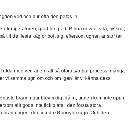
ängden ved och hur ofta den petas in.
ka temperaturen, grad för grad. Pinna in ved, vila, lyssna,
å till de flesta käglor böjt sig, eftersom ugnen är stor tar
Att elda med ved är en rätt så oförutsägbar process, många
änner vi samma ugn om och om igen lär vi känna dess
senaste bränningar blev riktigt dålig, ugnen kom inte upp i
som allt gods inte fick plats i den första stora
andra bränningen, den mindre Bourryboxugn. Och den