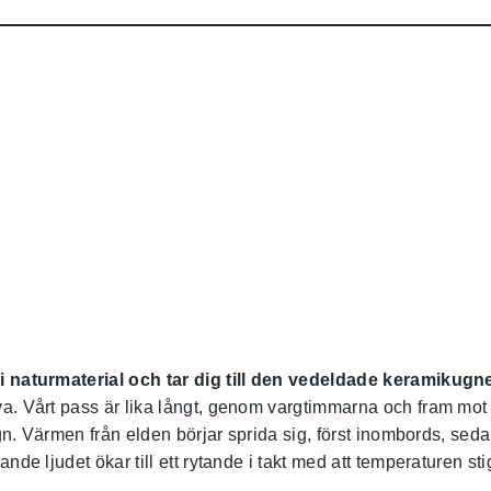
r i naturmaterial och tar dig till den vedeldade keramikug
. Vårt pass är lika långt, genom vargtimmarna och fram mot gr
lugn. Värmen från elden börjar sprida sig, först inombords, s
nde ljudet ökar till ett rytande i takt med att temperaturen sti