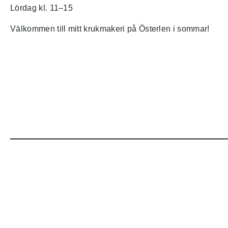
Lördag kl. 11–15
Välkommen till mitt krukmakeri på Österlen i sommar!
Stengods skapad med inspiration