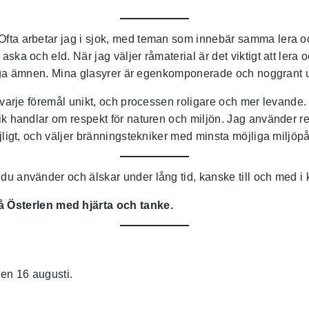
fta arbetar jag i sjok, med teman som innebär samma lera och 
ska och eld. När jag väljer råmaterial är det viktigt att lera 
adliga ämnen. Mina glasyrer är egenkomponerade och noggrant u
r varje föremål unikt, och processen roligare och mer levand
k handlar om respekt för naturen och miljön. Jag använder resu
öjligt, och väljer bränningstekniker med minsta möjliga miljöp
 du använder och älskar under lång tid, kanske till och med
Österlen med hjärta och tanke.
den 16 augusti.