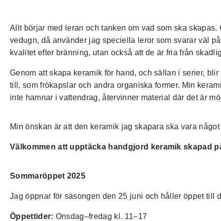
Allt börjar med leran och tanken om vad som ska skapas. O
vedugn, då använder jag speciella leror som svarar väl på a
kvalitet efter bränning, utan också att de är fria från sk
Genom att skapa keramik för hand, och sällan i serier, bli
till, som frökapslar och andra organiska former. Min kerami
inte hamnar i vattendrag, återvinner material där det är m
Min önskan är att den keramik jag skapara ska vara något
Välkommen att upptäcka handgjord keramik skapad på 
Sommaröppet 2025
Jag öppnar för säsongen den 25 juni och håller öppet till 
Öppettider:
Onsdag–fredag kl. 11–17