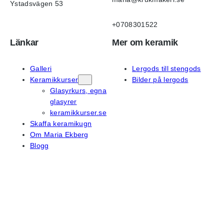
Ystadsvägen 53
+0708301522
Länkar
Mer om keramik
Galleri
Lergods till stengods
Keramikkurser
Bilder på lergods
Glasyrkurs, egna
glasyrer
keramikkurser.se
Skaffa keramikugn
Om Maria Ekberg
Blogg
På sociala medier
Instagram
Facebook