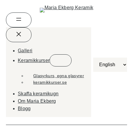
Galleri
Keramikkurser
Välj
ett
Glasyrkurs, egna glasyrer
språk
keramikkurser.se
Skaffa keramikugn
Om Maria Ekberg
Blogg