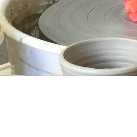
olivträdet, lagerbladsbusken och en kruka
med kallaknölar gör att verkstan känns
lite som en vinterträdgård. Har jobbat lite
smått i oredan, det blir rörigt när Kärleken
gör sina…
Continue Reading