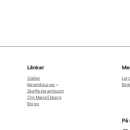
Länkar
Me
Galleri
Lerg
Keramikkurser
Bild
Skaffa keramikugn
Om Maria Ekberg
Blogg
På 