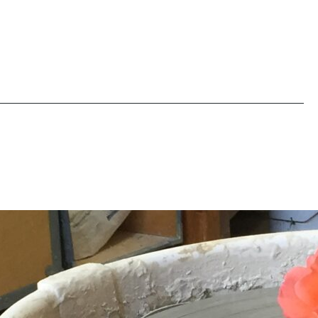
an
Oh baby its cold outside
et fysik
men i verkstan är det varmt, Kärleken har
liret,
isolerat taket och satt i en
ka som
luftvärmepump, underbart skönt! Varm
luft när man vill och aldrig under 10 grader,