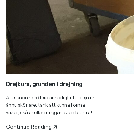
det lite varmare
skönt nu när ka
in från sjön. U
kraftig att min 
och…
Continue Rea
Drejkurs, grunden i drejning
Att skapa med lera är härligt att dreja är
ännu skönare, tänk att kunna forma
vaser, skålar eller muggar av en bit lera!
Continue Reading