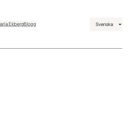
Välj
ria Ekberg
Blogg
ett
språk