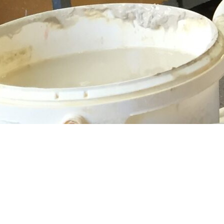
 i keramikverkstan, det är
Continue Reading
lla Österlenvindarna blåser
nder gårdagen blåste det så
älskade hibiskus trillat ner
ding