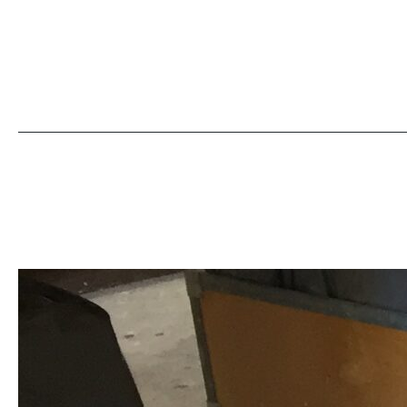
En keramiku
Idag satte och 
keramikugn, en 
bränningen som
glaseringen. De