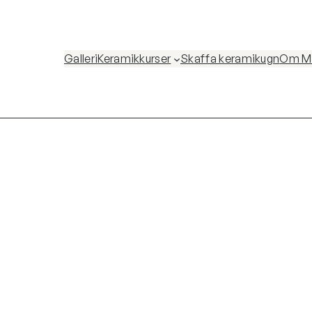
Galleri
Keramikkurser
Skaffa keramikugn
Om Ma