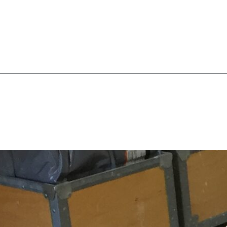
gn värmer
Längtan till keramikverkst
startade jag min
Att knåda lera kräver inte så myck
skröj det är den där första
styrka snarare att få ordning på fin
 man gör innan
känna in hur mycket eller lite styr
t innebär att i morgon är
krävs för just den leran man har.